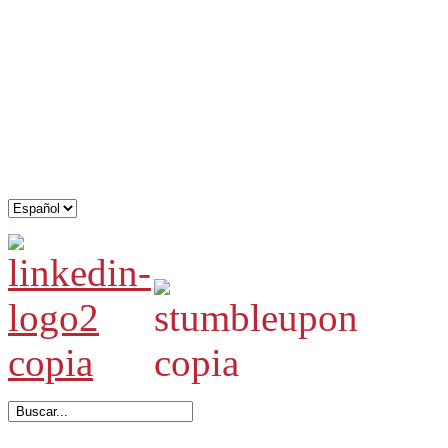
.
.
.