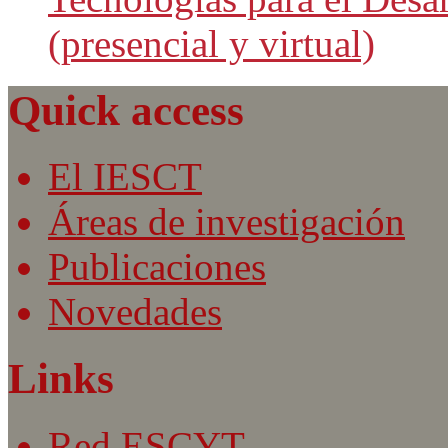
(presencial y virtual)
Quick access
El IESCT
Áreas de investigación
Publicaciones
Novedades
Links
Red ESCYT