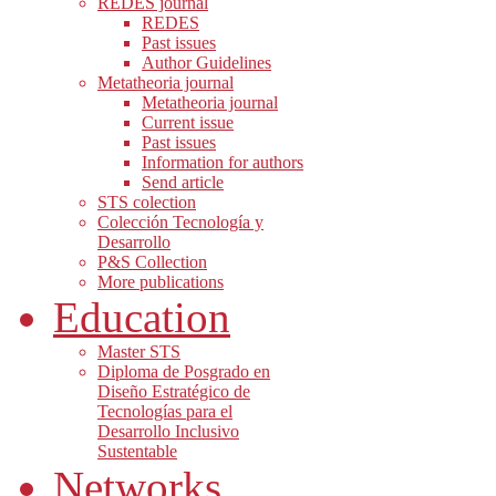
REDES journal
REDES
Past issues
Author Guidelines
Metatheoria journal
Metatheoria journal
Current issue
Past issues
Information for authors
Send article
STS colection
Colección Tecnología y
Desarrollo
P&S Collection
More publications
Education
Master STS
Diploma de Posgrado en
Diseño Estratégico de
Tecnologías para el
Desarrollo Inclusivo
Sustentable
Networks