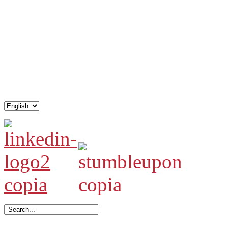
.
.
.