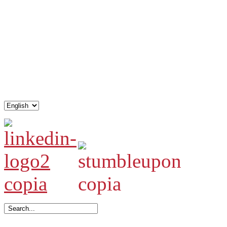
.
.
.