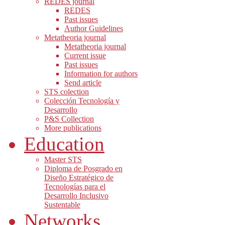
REDES journal
REDES
Past issues
Author Guidelines
Metatheoria journal
Metatheoria journal
Current issue
Past issues
Information for authors
Send article
STS colection
Colección Tecnología y
Desarrollo
P&S Collection
More publications
Education
Master STS
Diploma de Posgrado en
Diseño Estratégico de
Tecnologías para el
Desarrollo Inclusivo
Sustentable
Networks