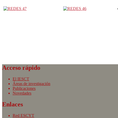
Acceso rápido
El IESCT
Áreas de investigación
Publicaciones
Novedades
Enlaces
Red ESCYT