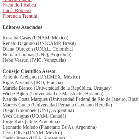
Facundo Picabea
Lucía Romero
Florencia Trentini
Editores Asociados
Rosalba Casas (UNAM, México)
Renato Dagnino (UNICAMP, Brasil)
Diana Obregón (UNAL, Colombia)
Hernán Thomas (UNQ, Argentina)
Hebe Vessuri (IVIC, Venezuela)
Consejo Científico Asesor
Antonio Arellano (UAEMEX, México)
Rigas Arvanitis (IRD, Francia)
Mariela Bianco (Universidad de la República, Uruguay)
Wiebe Bijker (Universidad de Maastricht, Holanda)
Ivan da Costa Marques (Universidad Federal de Rio de Janeiro, Brasi
Marcos Cueto (Universidad Peruana Cayetano Heredia)
Diego Golombek (UNQ, Argentina)
Yves Gingras (UQAM, Canadá)
Jorge Katz (Chile-Argentina)
Leonardo Moledo (Planetario Bs As, Argentina)
León Olivé (UNAM, México)
Carlos Prego (UBA, Argentina)