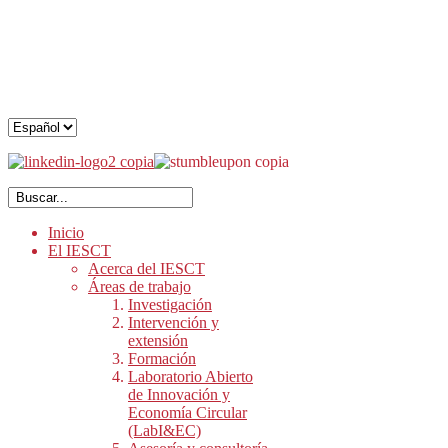
.
.
.
Inicio
El IESCT
Acerca del IESCT
Áreas de trabajo
Investigación
Intervención y
extensión
Formación
Laboratorio Abierto
de Innovación y
Economía Circular
(LabI&EC)