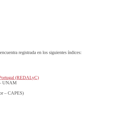
ncuentra registrada en los siguientes índices:
 y Portugal (REDALyC)
s) – UNAM
rior – CAPES)