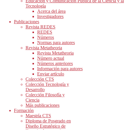
Educación y Comunicación Pública de la Ciencia y la
Tecnología
Acerca del área
Investigadores
Publicaciones
Revista REDES
REDES
Números
Normas para autores
Revista Metatheoria
Revista Metatheoria
Número actual
Números anteriores
Información para autores
Enviar artículo
Colección CTS
Colección Tecnología y
Desarrollo
Colección Filosofía y
Ciencia
Más publicaciones
Formación
Maestría CTS
Diploma de Posgrado en
Diseño Estratégico de