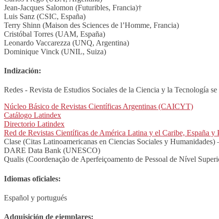
Jean-Jacques Salomon (Futuribles, Francia)†
Luis Sanz (CSIC, España)
Terry Shinn (Maison des Sciences de l’Homme, Francia)
Cristóbal Torres (UAM, España)
Leonardo Vaccarezza (UNQ, Argentina)
Dominique Vinck (UNIL, Suiza)
Indización:
Redes - Revista de Estudios Sociales de la Ciencia y la Tecnología se e
Núcleo Básico de Revistas Científicas Argentinas (CAICYT)
Catálogo Latindex
Directorio Latindex
Red de Revistas Científicas de América Latina y el Caribe, España
Clase (Citas Latinoamericanas en Ciencias Sociales y Humanidade
DARE Data Bank (UNESCO)
Qualis (Coordenação de Aperfeiçoamento de Pessoal de Nível Supe
Idiomas oficiales:
Español y portugués
Adquisición de ejemplares: