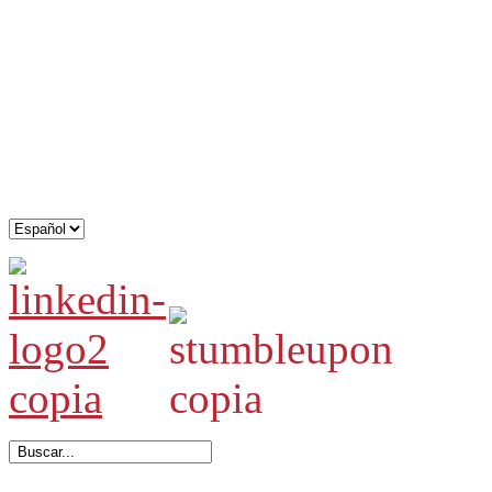
.
.
.