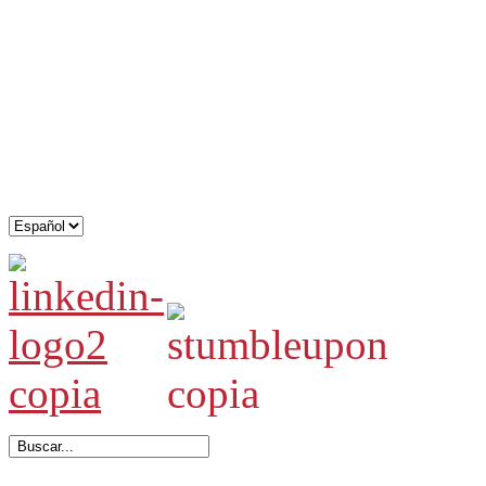
.
.
.