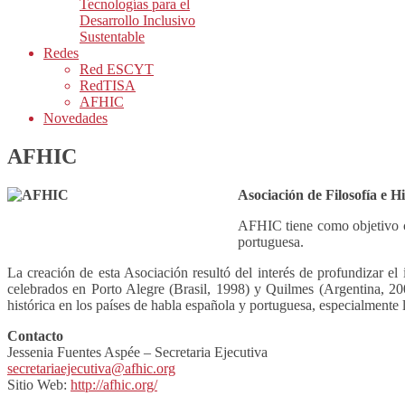
Tecnologías para el
Desarrollo Inclusivo
Sustentable
Redes
Red ESCYT
RedTISA
AFHIC
Novedades
AFHIC
Asociación de Filosofía e H
AFHIC tiene como objetivo con
portuguesa.
La creación de esta Asociación resultó del interés de profundizar el 
celebrados en Porto Alegre (Brasil, 1998) y Quilmes (Argentina, 200
histórica en los países de habla española y portuguesa, especialmente
Contacto
Jessenia Fuentes Aspée – Secretaria Ejecutiva
secretariaejecutiva@afhic.org
Sitio Web:
http://afhic.org/