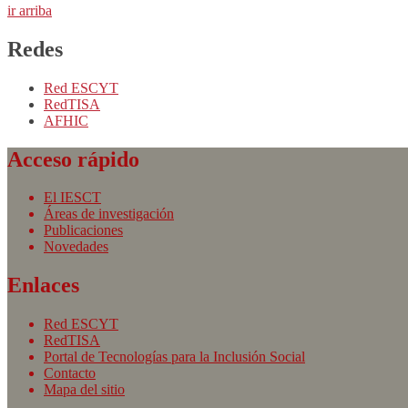
ir arriba
Redes
Red ESCYT
RedTISA
AFHIC
Acceso rápido
El IESCT
Áreas de investigación
Publicaciones
Novedades
Enlaces
Red ESCYT
RedTISA
Portal de Tecnologías para la Inclusión Social
Contacto
Mapa del sitio