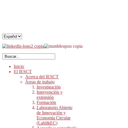
.
.
.
Inicio
El IESCT
Acerca del IESCT
Áreas de trabajo
Investigación
Intervención y
extensión
Formación
Laboratorio Abierto
de Innovación y
Economía Circular
(LabI&EC)