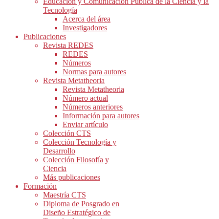
Educación y Comunicación Pública de la Ciencia y la
Tecnología
Acerca del área
Investigadores
Publicaciones
Revista REDES
REDES
Números
Normas para autores
Revista Metatheoria
Revista Metatheoria
Número actual
Números anteriores
Información para autores
Enviar artículo
Colección CTS
Colección Tecnología y
Desarrollo
Colección Filosofía y
Ciencia
Más publicaciones
Formación
Maestría CTS
Diploma de Posgrado en
Diseño Estratégico de