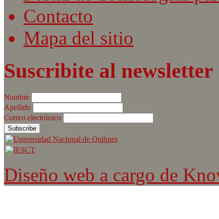
Contacto
Mapa del sitio
Suscribite al newsletter
Nombre
Apellido
Correo electrónico
Diseño web a cargo de Kn