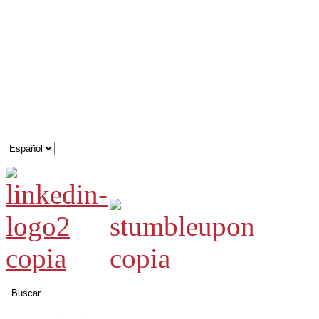
.
.
.