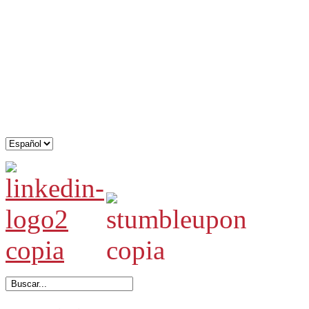
.
.
.