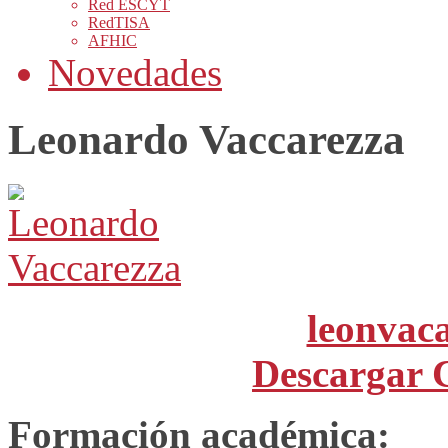
Red ESCYT
RedTISA
AFHIC
Novedades
Leonardo Vaccarezza
leonvac
Descargar 
Formación académica: