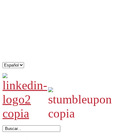
.
.
.